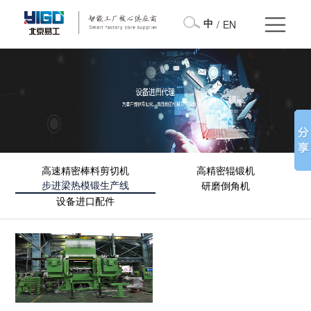
中
/
EN
高速精密棒料剪切机
高精密辊锻机
步进梁热模锻生产线
研磨倒角机
设备进口配件